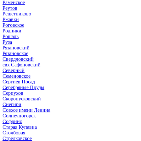
Раменское
Реутов
Решетниково
Ржавки
Роговское
Родники
Рошаль
Руза
Рязановский
Рязановское
Свердловский
свх Сафоновский
Северный
Семеновское
Сергиев Посад
Серебряные Пруды
Серпухов
Скоропусковский
Снегири
Совхоз имени Ленина
Солнечногорск
Софрино
Старая Купавна
Столбовая
Стрелковское