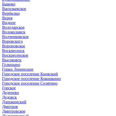
Быково
Васильевское
Вербилки
Верея
Видное
Володарское
Волоколамск
Волченковское
Воровского
Вороновское
Воскресенск
Воскресенское
Высоковск
Голицыно
Горки Ленинские
Городское поселение Киевский
Городское поселение Кокошкино
Городское поселение Селятино
Горское
Деденево
Дедовск
Дзержинский
Дмитров
Дмитровское
Долгопрудный