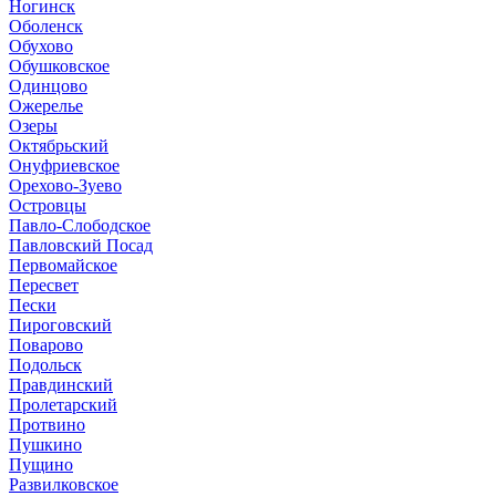
Ногинск
Оболенск
Обухово
Обушковское
Одинцово
Ожерелье
Озеры
Октябрьский
Онуфриевское
Орехово-Зуево
Островцы
Павло-Слободское
Павловский Посад
Первомайское
Пересвет
Пески
Пироговский
Поварово
Подольск
Правдинский
Пролетарский
Протвино
Пушкино
Пущино
Развилковское