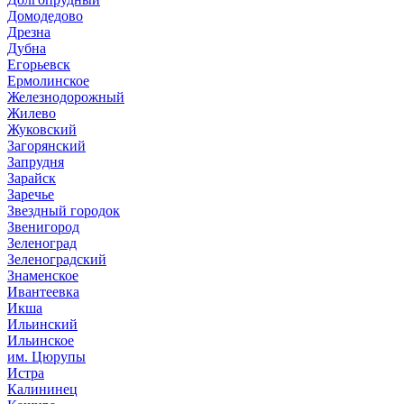
Домодедово
Дрезна
Дубна
Егорьевск
Ермолинское
Железнодорожный
Жилево
Жуковский
Загорянский
Запрудня
Зарайск
Заречье
Звездный городок
Звенигород
Зеленоград
Зеленоградский
Знаменское
Ивантеевка
Икша
Ильинский
Ильинское
им. Цюрупы
Истра
Калининец