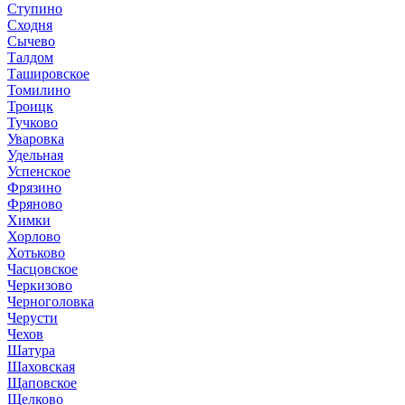
Ступино
Сходня
Сычево
Талдом
Ташировское
Томилино
Троицк
Тучково
Уваровка
Удельная
Успенское
Фрязино
Фряново
Химки
Хорлово
Хотьково
Часцовское
Черкизово
Черноголовка
Черусти
Чехов
Шатура
Шаховская
Щаповское
Щелково