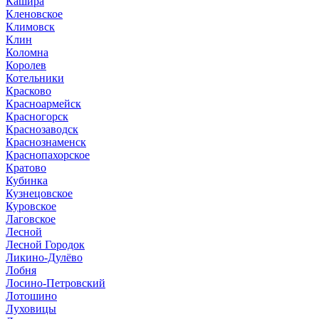
Кашира
Кленовское
Климовск
Клин
Коломна
Королев
Котельники
Красково
Красноармейск
Красногорск
Краснозаводск
Краснознаменск
Краснопахорское
Кратово
Кубинка
Кузнецовское
Куровское
Лаговское
Лесной
Лесной Городок
Ликино-Дулёво
Лобня
Лосино-Петровский
Лотошино
Луховицы